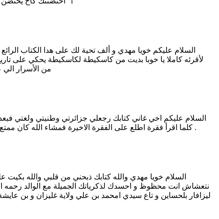
احتضنتك كأخ يحتضن أخا له، لنا أم واحدة إنها الجزائر ، ربي يحفظك خويا ربي يعطيك ما تتمنى ربي يعليك و يبعدك عليك العديان. متتبعك أمين من فقاقير "لافرونس" i
السلام عليكم خويا مهدي و ألف تحية لك على هدا الكتاب الرائع .
لأقرئه كاملا يا خوبا بديت من كاسكيطة لكاسكيطة يحكي على تاريخ بل
من الأسرار الي ع
كلما اقرأ فقرة اطلع على الفقرة الاخيرة فمشاء الله كان ممتع مشوق ببساطته وصعوبة معانيه. أشكرك على كل مجهود تبذله واتمني لك التوفيق و المزيد من الاعمال الناجحة انشاء الله فائزة من هيوستن .
نتعشاش انت محظوظ و احسدك لذكرياتك الجميلة مع الوالد رحمه الله
ليزافار بلحساين و تاع سيدي امحمد بن علي ولاية غليزان و بن عايشة