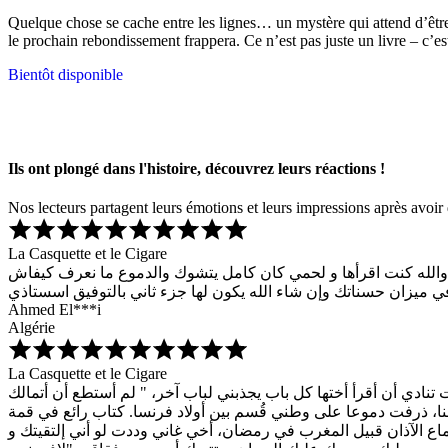
Quelque chose se cache entre les lignes… un mystère qui attend d’être
le prochain rebondissement frappera. Ce n’est pas juste un livre – c’es
Bientôt disponible
Ils ont plongé dans l'histoire, découvrez leurs réactions !
Nos lecteurs partagent leurs émotions et leurs impressions après avoir 
La Casquette et le Cigare
ل والله كنت اقرأها و لحمي كان كامل يتشوك والدموع ما نعرف كيفاش
ي ميزان حسناتك وإن شاء الله يكون لها جزء ثاني بالتوفيق اسستاذي
Ahmed El***i
Algérie
La Casquette et le Cigare
يدي كل "كاسكيطة" كانت تنادي أن أقرأ أختها كل باب يجذبني لباب آخر، " لم أستطع أن أتمالك
ا، ذرفت دموعا على وطني قُسم بين أولاد فرنسا. كتاب رائع في قمة
اع الآذان قبيل المغرب في رمضان، أخي غاني وددت لو أني إلتقيتك و