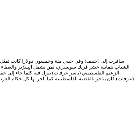
سافرت إلى (جنيف) وفي جيبي مئة وخمسون دولارا كانت تمثل ال
الشباب بثمانية عشر فرنك سويسري، ثمن يشمل السرّير والغطاء و
الزعيم الفلسطيني (ياسر عرفات) ينزل فيه كلّما جاء إلى جم
عرفات) كان يتاجر بالقضية الفلسطينية كما تاجر بها كل حكام ال