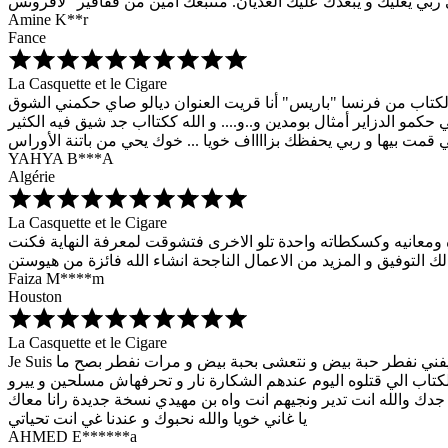
Amine K**r
Fance
La Casquette et le Cigare
دا الكتاب من فرنسا "باريس" أنا قريت العنوان ديالو صاي حكمني الشوق
حكمو الدزاير أمثال بومدين و..و.... و الله ككتااب جد شيق فيه الكثير
ي قمت بيها و ربي يحفظك بزااااف خويا ... خوك يحي من باتنة الأوراس
YAHYA B***A
Algérie
La Casquette et le Cigare
 لله أعجبت به وتمتعت بكل محتواه ومعانيه وكسكطاته واحدة تلو الاخرى فتشوقت لمعرفة النهاية فكنت
Faiza M****m
Houston
La Casquette et le Cigare
Je Suis السلام خويا مهدي والله كتابك ذبحني من قلبي والله بكيت عليك و على صغري و على والدينا فكرتني كي كنت فالبلاد الفقر كان مجيفني نفطر حبة بيض و نتعشى بحبة بيض و مرات نفطر بصح ما
كتاب الي قتلوه اليوم عندهم الشكارة نار و تحرفهاش مسلحين و ييرو
جدك والله انت تدير ونجيهم انت واه بن مهيدي نسخة جديدة رانا معاك
يا غاني خويا والله نحبوك و عندنا غي انت تحياتي
AHMED E******a