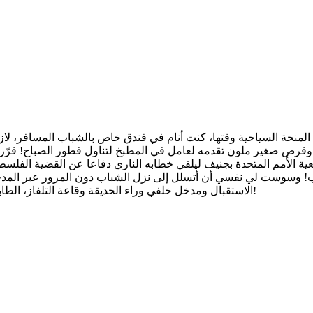
منحة السياحية وقتها، كنت أنام في فندق خاص بالشباب المسافر، لازل
قرص صغير ملون تقدمه لعامل في المطبخ لتناول فطور الصباح! قرّرت
عية الأمم المتحدة بجنيف ليلقي خطابه الناري دفاعا عن القضية الفلسط
عرب! وسوست لي نفسي أن أتسلل إلى نزل الشباب دون المرور عبر ال
الاستقبال ومدخل خلفي وراء الحديقة وقاعة التلفاز، الطابق الأول للبنات والثاني للذكور، يتوسطهم رواق الحمامات والمراحيض!