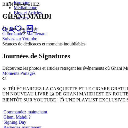
Boutique
BIENVENU CHEZ
Médiathèque
Blog et Articles
GHANI MAHDI
Contact
Écrivain, journaliste
0
0
Commandez Maintenant
Suivez sur Youtube
Séances de dédicaces et moments inoubliables.
Journées de Signatures
Découvrez les photos et articles retraçant les événements où Ghani M
Moments Partagés
🎉 TÉLÉCHARGEZ LA CASQUETTE ET LE CIGARE GRATUI
UN NOUVEAU LIVRE 📖 DE GHANI MAHDI EST EN ROUTE .
BIENTÔT SUR YOUTUBE ! 📺 UNE PLAYLIST EXCLUSIVE 
Commandez maintenant
Ghani Mahdi ?
Signing Day
Regardez maintenant