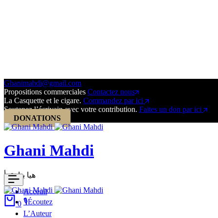
Ghanimahdi@gmail.com
Propositions commerciales
Contactez nous
La Casquette et le cigare.
Commandez par ici
Soutenez l’écrivain avec votre contribution.
Faites un don par ici
DONATIONS
Ghani Mahdi
هيا بنا نقرأ
Acceuil
🎙Écoutez
0
L’Auteur