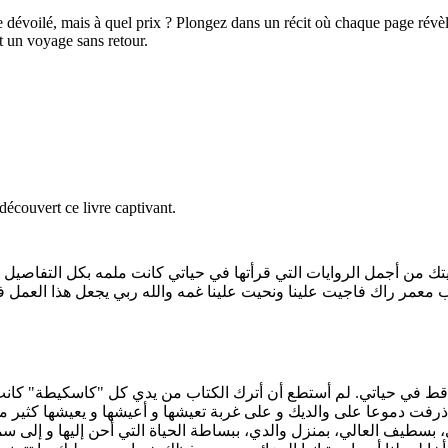
 dévoilé, mais à quel prix ? Plongez dans un récit où chaque page révè
t un voyage sans retour.
découvert ce livre captivant.
ايتك من أجمل الروايات التي قرأتها في حياتي كانت ملمه بكل التفاصي
معمر راك فاجيت علينا ونحيت علينا غمه والله ربي يجعل هذا العمل ف
م و رحمة الله أخي مهدي لم أقرأ كتابا في ٣ ساعات قط في حياتي. لم أستطع أن أترك الكتاب من 
فت دموعا على والديك و على غربة تعيشها و أعيشها و يعيشها كثير من
بسطيف العالي، بمنزل والدي، ببساطة الحياة التي أحن إليها و إلى سم