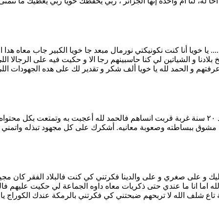
... يا خويا أنا كنت نكونيكتي نورمال مبعد جا خويا الكبير جاب معاه ه
ادنا و الشياتين لي كنا حاسبينهم رجا الا و حكيت فيه على الرجالا اللي 
رفتهم و الحمد لله يا خويا ألف شكر و تقدير لك على هده الجهودات الل
السلام عليكم اخي غاني كتابك رجعلي جزائرتي وطنيتي ولغتي فبعد ٢٠ سنة غربة قربت انساهم فالحمد
 اما انا ما عندي حتى ذكريات معاه داوه الجماعة لي حكيت عليهم فال
 تاع شلف الله لا تربحهم ضبحتني كي فكرتني بالرمكة عندك الكوراج يا 