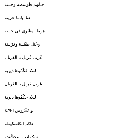
حياتهم طوسطة وحنينة
حنا ايامنا حزينة
هوما.. مَشْوي في جنينة
وحْنا.. طَمِّينة وڤَرْنينَة
غَربل غَربل يا الغَربال
لبلاد حَكْمُوها ذيوبة
غَربل غَربل يا الغَربال
لبلاد حَكْمُوها ذيوبة
KAFI و مَفْرُوش
حاكم الكاسكيطة
سكران و محَشَّشْ