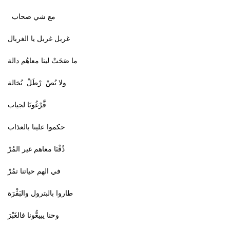
مع شي صحاب
غربل غربل يا الغربال
ما صَحَتْ لينا معاهُم دالة
ولا نُصْ رْطَلْ نُخالة
فَّرْغُونَا لجياب
حكموا علينا بالعذاب
ذُقْنَا معاهم غير المُرْ
في الهم حياتنا تمُرْ
طاروا بالبترول والبَڤْرَة
وحنا يبيعُّونا فالغَبْرَ