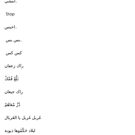
أمشي..
Stop
احبس..
بس بس..
كس كس
راك زعفان
بَلَّعْ فُمَّكْ
راك جيعان
دَّزْ مْعَاهُمْ
غَربل غَربل يا الغَربال
لبلاد حَكْمُوها ذيوبة