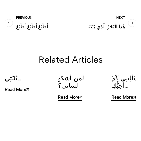
PREVIOUS
NEXT
هٰذَا الْبَحْرُ الَّذِي بَيْنَنَا
أَطْبَعْ أَطْبَعْ أَطْبَعْ
Related Articles
تَسْأَلِينِي كَمْ
لمن أشكو
بُنَيَّتِي…
أُحِبُّكِ…
لساني؟
Read More
Read More
Read More