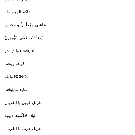
حاكم المَرميطة
غاشي مَزْطُولْ و مَجنون
يَصَفَّڤْ لعَمِّي ..تَبُّووونْ
واش خو navigui
قرعة ريحة
والله BONO..
شابة ومْلِيحَة
غَربل غَربل يا الغَربال
لبلاد حَكْمُوها ذيوبة
غَربل غَربل يا الغَربال