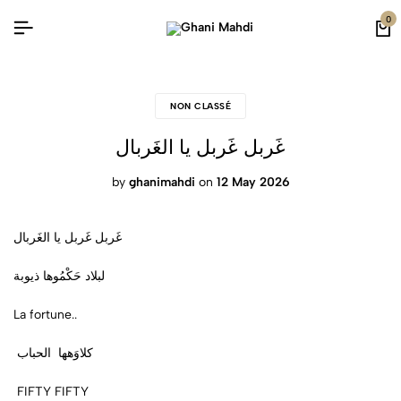
0
NON CLASSÉ
غَربل غَربل يا الغَربال
by
ghanimahdi
on
12 May 2026
غَربل غَربل يا الغَربال
لبلاد حَكْمُوها ذيوبة
La fortune..
كلاوَهها الحباب
FIFTY FIFTY