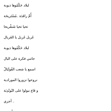
لبلاد حَكْمُوها ذيوبة
أُمَّ راڤدَة ..مُسْتَريحَة
تحيا تحيا شَنڤْريحا
غَربل غَربل يا الغَربال
لبلاد حَكْمُوها ذيوبة
جاتني فكرة على البال
اسمع يا شعب الفُوتْبَالْ
نروحوا نزوروا المورادية
و ڤاع نبولوا على البُونْدِيَة
أجري ..